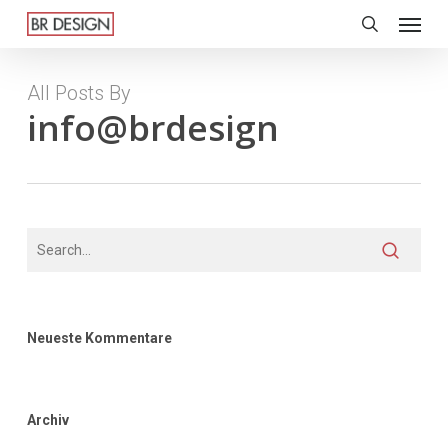
Menu
Skip
to
search
main
content
All Posts By
info@brdesign
Neueste Kommentare
Archiv