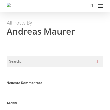
Menu
Skip
to
search
main
content
All Posts By
Andreas Maurer
Neueste Kommentare
Archiv