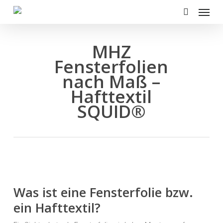
Menu
Skip
to
search
main
content
MHZ
Fensterfolien
nach Maß –
Hafttextil
SQUID®
Was ist eine Fensterfolie bzw.
ein Hafttextil?