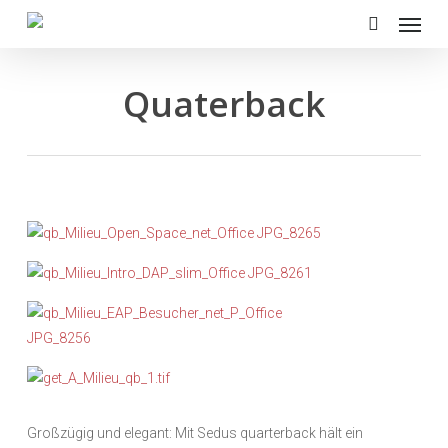
Menu
Skip
to
search
main
content
Quaterback
Großzügig und elegant: Mit Sedus quarterback hält ein