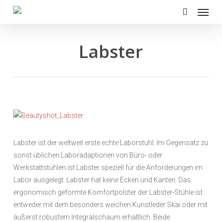
Menu
Skip
to
search
main
content
Labster
Labster ist der weltweit erste echte Laborstuhl. Im Gegensatz zu
sonst üblichen Laboradaptionen von Büro- oder
Werkstattstühlen ist Labster speziell für die Anforderungen im
Labor ausgelegt. Labster hat keine Ecken und Kanten. Das
ergonomisch geformte Komfortpolster der Labster-Stühle ist
entweder mit dem besonders weichen Kunstleder Skai oder mit
äußerst robustem Integralschaum erhältlich. Beide