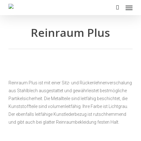
Menu
Skip
to
search
main
content
Reinraum Plus
Reinraum Plus ist mit einer Sitz- und Rückenlehnenverschalung
aus Stahlblech ausgestattet und gewährleistet bestmögliche
Partikelsicherheit. Die Metallteile sind leitfähig beschichtet, die
Kunststoffteile sind volumenleitfähig. Ihre Farbe ist Lichtgrau.
Der ebenfalls leitfähige Kunstlederbezug ist rutschhemmend
und gibt auch bei glatter Reinraumbekleidung festen Halt.