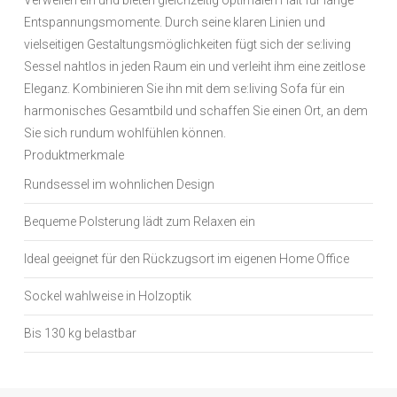
Verweilen ein und bieten gleichzeitig optimalen Halt für lange
Entspannungsmomente. Durch seine klaren Linien und
vielseitigen Gestaltungsmöglichkeiten fügt sich der se:living
Sessel nahtlos in jeden Raum ein und verleiht ihm eine zeitlose
Eleganz. Kombinieren Sie ihn mit dem se:living Sofa für ein
harmonisches Gesamtbild und schaffen Sie einen Ort, an dem
Sie sich rundum wohlfühlen können.
Produktmerkmale
Rundsessel im wohnlichen Design
Bequeme Polsterung lädt zum Relaxen ein
Ideal geeignet für den Rückzugsort im eigenen Home Office
Sockel wahlweise in Holzoptik
Bis 130 kg belastbar