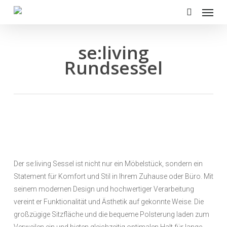
Menu
Skip
to
search
main
content
se:living
Rundsessel
Der se:living Sessel ist nicht nur ein Möbelstück, sondern ein
Statement für Komfort und Stil in Ihrem Zuhause oder Büro. Mit
seinem modernen Design und hochwertiger Verarbeitung
vereint er Funktionalität und Ästhetik auf gekonnte Weise. Die
großzügige Sitzfläche und die bequeme Polsterung laden zum