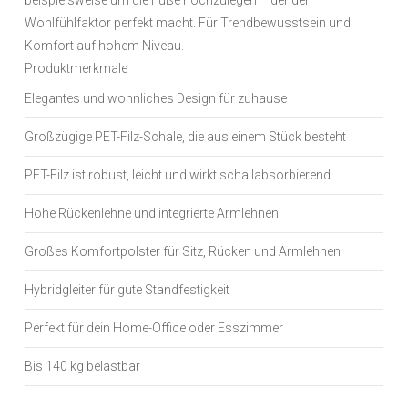
beispielsweise um die Füße hochzulegen – der den
Wohlfühlfaktor perfekt macht. Für Trendbewusstsein und
Komfort auf hohem Niveau.
Produktmerkmale
Elegantes und wohnliches Design für zuhause
Großzügige PET-Filz-Schale, die aus einem Stück besteht
PET-Filz ist robust, leicht und wirkt schallabsorbierend
Hohe Rückenlehne und integrierte Armlehnen
Großes Komfortpolster für Sitz, Rücken und Armlehnen
Hybridgleiter für gute Standfestigkeit
Perfekt für dein Home-Office oder Esszimmer
Bis 140 kg belastbar